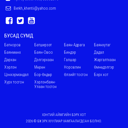
Berkh_khentii@yahoo.com
БУСАД СУМД
Батноров
Батширээт
Баян-Адрага
Баянхутаг
Баянмөнх
Баян-Овоо
Биндэр
Дадал
Дархан
Дэлгэрхаан
Галшар
Жаргалтхаан
Хэрлэн
Мөрөн
Норовлин
Өмнөдэлгэр
Цэнхэрмандал
Бор-Өндөр
Өлзийт тосгон
Бэрх хот
Хурх тосгон
Хэрлэнбаян-
Улаан тосгон
ХЭНТИЙ АЙМГИЙН БЭРХ ХОТ
2026 © БҮХ ЭРХ ХУУЛИАР ХАМГААЛАГДСАН БОЛНО.