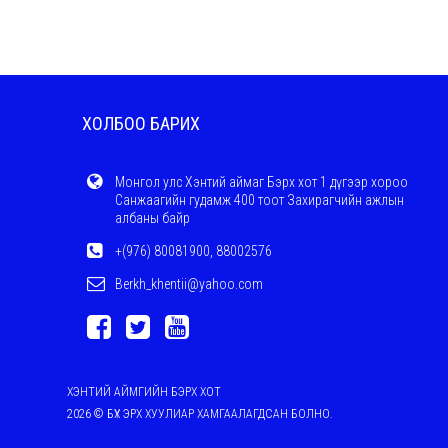
ХОЛБОО БАРИХ
Монгол улс Хэнтий аймаг Бэрх хот 1 дүгээр хороо
Санжаагийн гудамж 400 тоот Захирагчийн ажлын
албаны байр
+(976) 80081900, 88002576
Berkh_khentii@yahoo.com
ХЭНТИЙ АЙМГИЙН БЭРХ ХОТ
2026 © БҮХ ЭРХ ХУУЛИАР ХАМГААЛАГДСАН БОЛНО.