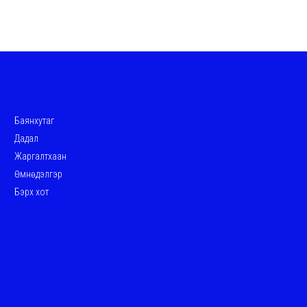
Баянхутаг
Дадал
Жаргалтхаан
Өмнөдэлгэр
Бэрх хот