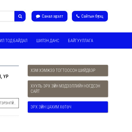
Санал хүсэлт
Сайтын бүтэц
ИЛ ТОД БАЙДАЛ
ШИЛЭН ДАНС
БАЙГУУЛЛАГА
ХЭМ ХЭМЖЭЭ ТОГТООСОН ШИЙДВЭР
, ҮР
ХУУЛЬ ЭРХ ЗҮЙН МЭДЭЭЛЛИЙН НЭГДСЭН
САЙТ
ЭРЭНГҮЙ..
ЭРХ ЗҮЙН ЦАХИМ ХӨТӨЧ