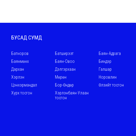
БУСАД СУМД
Батноров
Батширээт
Баян-Адрага
Баянмөнх
Баян-Овоо
Биндэр
Дархан
Дэлгэрхаан
Галшар
Хэрлэн
Мөрөн
Норовлин
Цэнхэрмандал
Бор-Өндөр
Өлзийт тосгон
Хурх тосгон
Хэрлэнбаян-Улаан
тосгон