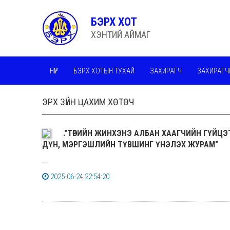
БЭРХ ХОТ
ХЭНТИЙ АЙМАГ
НҮҮР
БЭРХ ХОТЫН ТУХАЙ
ЗАХИРАГЧ
ЗАХИРАГЧ
СТАТИСТИК
ЭРХ ЗҮЙН ЦАХИМ ХӨТӨЧ
."ТӨРИЙН ЖИНХЭНЭ АЛБАН ХААГЧИЙН ГҮЙЦЭТ
ДҮН, МЭРГЭШЛИЙН ТҮВШИНГ ҮНЭЛЭХ ЖУРАМ"
...
2025-06-24 22:54:20