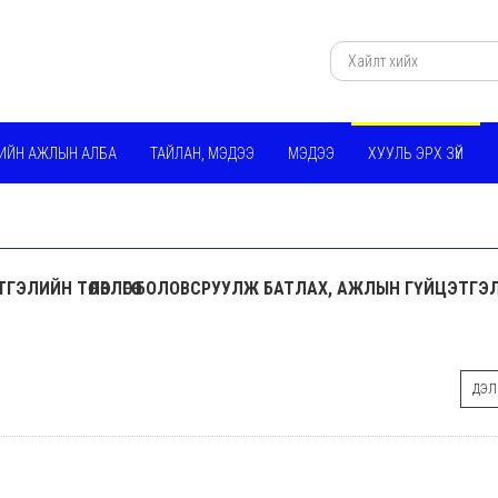
ИЙН АЖЛЫН АЛБА
ТАЙЛАН, МЭДЭЭ
МЭДЭЭ
ХУУЛЬ ЭРХ ЗҮЙ
ГЭЛИЙН ТӨЛӨВЛӨГӨӨ БОЛОВСРУУЛЖ БАТЛАХ, АЖЛЫН ГҮЙЦЭТГЭЛ
ДЭЛГ