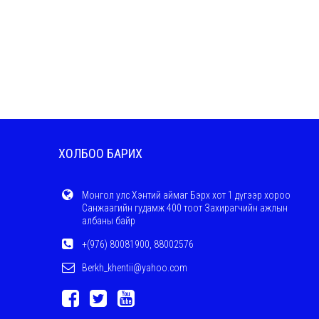
ХОЛБОО БАРИХ
Монгол улс Хэнтий аймаг Бэрх хот 1 дүгээр хороо
Санжаагийн гудамж 400 тоот Захирагчийн ажлын
албаны байр
+(976) 80081900, 88002576
Berkh_khentii@yahoo.com