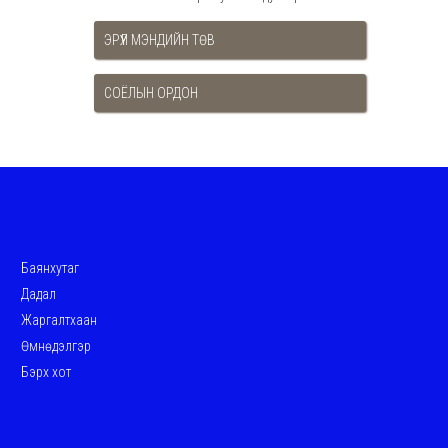
ЭРҮҮЛ МЭНДИЙН ТӨВ
СОЁЛЫН ОРДОН
Баянхутаг
Дадал
Жаргалтхаан
Өмнөдэлгэр
Бэрх хот