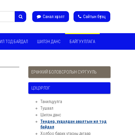
Санал хүсэлт
Сайтын бүтэц
ИЛ ТОД БАЙДАЛ
ШИЛЭН ДАНС
БАЙГУУЛЛАГА
ЕРӨНХИЙ БОЛОВСРОЛЫН СУРГУУЛЬ
ЦЭЦЭРЛЭГ
Танилцуулга
Тушаал
Шилэн данс
Тендер, худалдан авалтын ил тод
байдал
Холбоо барих утасны дугаар