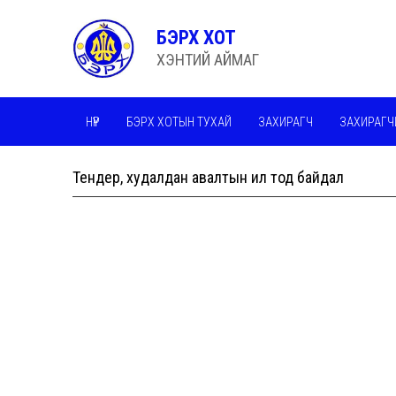
БЭРХ ХОТ
ХЭНТИЙ АЙМАГ
НҮҮР
БЭРХ ХОТЫН ТУХАЙ
ЗАХИРАГЧ
ЗАХИРАГЧ
СТАТИСТИК
Тендер, худалдан авалтын ил тод байдал