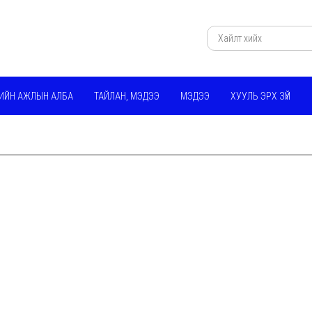
ИЙН АЖЛЫН АЛБА
ТАЙЛАН, МЭДЭЭ
МЭДЭЭ
ХУУЛЬ ЭРХ ЗҮЙ