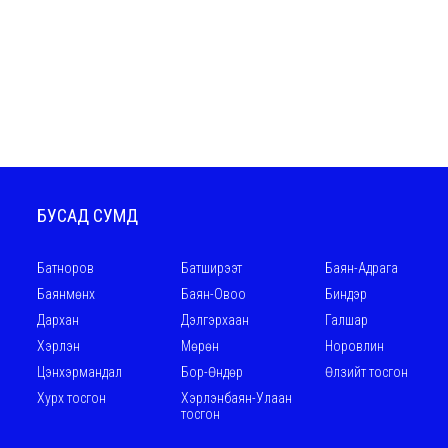
БУСАД СУМД
Батноров
Батширээт
Баян-Адрага
Баянмөнх
Баян-Овоо
Биндэр
Дархан
Дэлгэрхаан
Галшар
Хэрлэн
Мөрөн
Норовлин
Цэнхэрмандал
Бор-Өндөр
Өлзийт тосгон
Хурх тосгон
Хэрлэнбаян-Улаан
тосгон